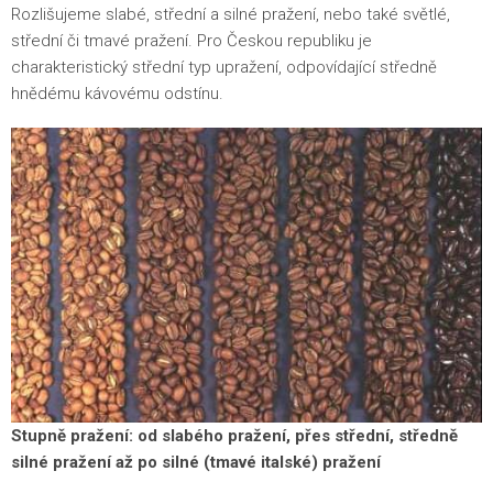
Rozlišujeme slabé, střední a silné pražení, nebo také světlé,
střední či tmavé pražení. Pro Českou republiku je
charakteristický střední typ upražení, odpovídající středně
hnědému kávovému odstínu.
Stupně pražení: od slabého pražení, přes střední, středně
silné pražení až po silné (tmavé italské) pražení