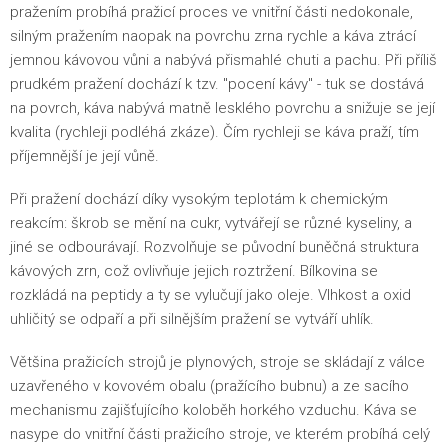
pražením probíhá pražicí proces ve vnitřní části nedokonale,
silným pražením naopak na povrchu zrna rychle a káva ztrácí
jemnou kávovou vůni a nabývá přismahlé chuti a pachu. Při příliš
prudkém pražení dochází k tzv. "pocení kávy" - tuk se dostává
na povrch, káva nabývá matně lesklého povrchu a snižuje se její
kvalita (rychleji podléhá zkáze). Čím rychleji se káva praží, tím
příjemnější je její vůně.
Při pražení dochází díky vysokým teplotám k chemickým
reakcím: škrob se mění na cukr, vytvářejí se různé kyseliny, a
jiné se odbourávají. Rozvolňuje se původní buněčná struktura
kávových zrn, což ovlivňuje jejich roztržení. Bílkovina se
rozkládá na peptidy a ty se vylučují jako oleje. Vlhkost a oxid
uhličitý se odpaří a při silnějším pražení se vytváří uhlík.
Většina pražicích strojů je plynových, stroje se skládají z válce
uzavřeného v kovovém obalu (pražícího bubnu) a ze sacího
mechanismu zajišťujícího koloběh horkého vzduchu. Káva se
nasype do vnitřní části pražicího stroje, ve kterém probíhá celý