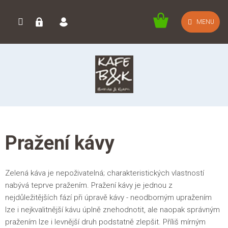
Přejít
na
NÁKUPNÍ
MENU
obsah
KOŠÍK
Pražení kávy
Zelená káva je nepoživatelná; charakteristických vlastností
nabývá teprve pražením. Pražení kávy je jednou z
nejdůležitějších fází při úpravě kávy - neodborným upražením
lze i nejkvalitnější kávu úplně znehodnotit, ale naopak správným
pražením lze i levnější druh podstatně zlepšit. Příliš mírným