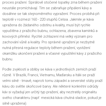
proces pražení. Spirálově stočené lopatky zrna během pražení
neustále promíchávají. Tím se zabraňuje připálení kávy a
dosáhne se tak stejnoměrného vypražení. Proces probíhá při
teplotě v rozmezí 160 - 220 stupňů Celsia. Jakmile je káva
upražena do žádaného odstínu a kvality, musí být rychle
vypuštěna z pražicího bubnu, ochlazena, zbavena kamínků a
kovových příměsí. Rychlé zchlazení má velký význam pro
zachování vůně a kvality. Pro správné upražení je nezbytně
nutná přesná regulace teploty během pražení, vystižení
okamžiku ukončení pražení a včasné vypuštění kávy z pražicího
bubnu.
Podle zvyklostí a obliby se káva v jednotlivých zemích praží
různě. V Brazílii, Francii, Vietnamu, Maďarsku a Itálii se praží
velmi silně - tmavě, naproti tomu západní a severské státy praží
kávu do světle skořicové barvy. Ale některé konkrétní odrůdy
káv si vyžadují jen určitý typ pražení, aby neztratily originalitu
svého charakteru (např. mexická káva chutná sladce, pokud je
silně upražena).