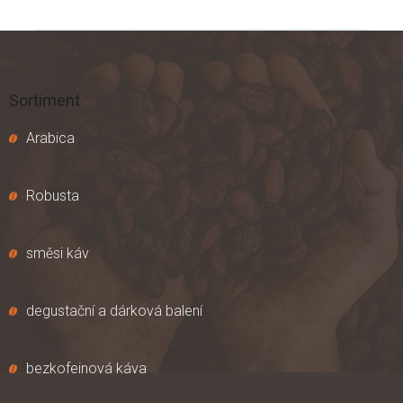
Z
á
p
a
Sortiment
t
í
Arabica
Robusta
směsi káv
degustační a dárková balení
bezkofeinová káva