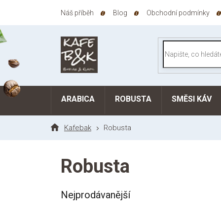
Přejít
Náš příběh
Blog
Obchodní podmínky
na
obsah
ARABICA
ROBUSTA
SMĚSI KÁV
Kafebak
Robusta
Robusta
Nejprodávanější