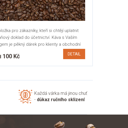
ložka pro zákazníky, kteří si chtějí uplatnit
ňový doklad do účetnictví. Káva s Vaším
gem je pěkný dárek pro klienty a obchodní
rtery. V...
DETAIL
100 Kč
d
Každá várka má jinou chuť
-
důkaz ručního sklizení