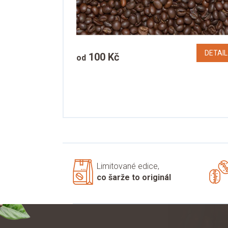
t
ů
DETAIL
100 Kč
od
Limitované edice,
co šarže to originál
Z
á