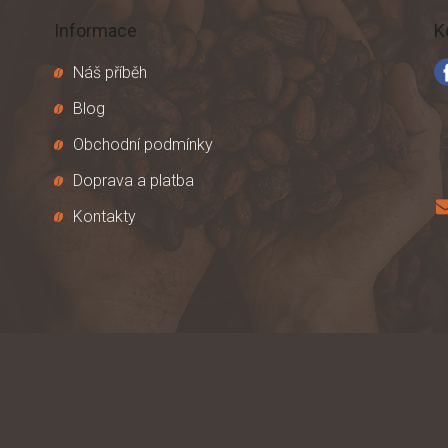
v
k
Informace
K
y
v
Náš příběh
ý
p
Blog
i
s
Obchodní podmínky
u
Doprava a platba
Kontakty