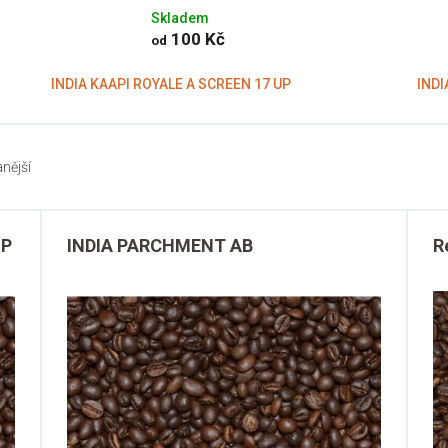
Skladem
100 Kč
od
INDIA KAAPI ROYALE A SCREEN 17 UP
IND
nější
UP
INDIA PARCHMENT AB
R