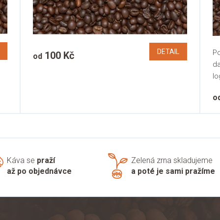
DETAIL
Po
100 Kč
od
da
lo
pa
o
O
v
l
á
Káva se
praží
Zelená zrna skladujeme
d
až po objednávce
a poté je sami pražíme
a
c
í
p
r