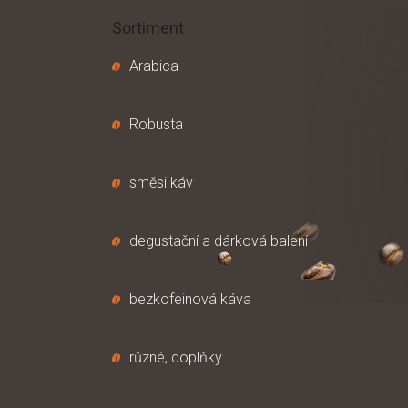
p
a
Sortiment
t
í
Arabica
Robusta
směsi káv
degustační a dárková balení
bezkofeinová káva
různé, doplňky