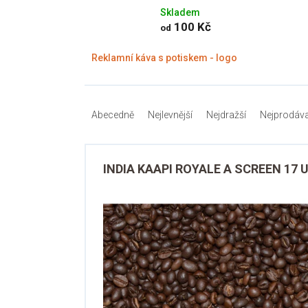
Skladem
100 Kč
od
Reklamní káva s potiskem - logo
Ř
a
Abecedně
Nejlevnější
Nejdražší
Nejprodáva
z
e
V
n
ý
INDIA KAAPI ROYALE A SCREEN 17 
í
p
p
i
r
s
o
p
d
r
u
o
k
d
t
u
ů
k