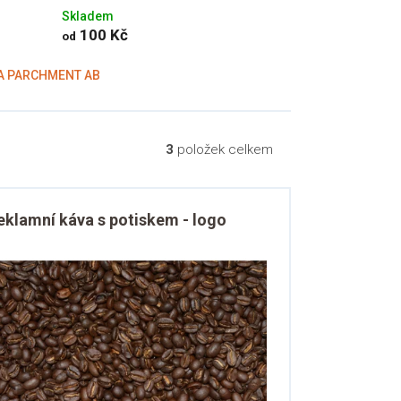
Skladem
100 Kč
od
IA PARCHMENT AB
3
položek celkem
eklamní káva s potiskem - logo