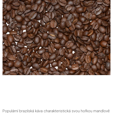
Populární brazilská káva charakteristická svou hořkou mandlově