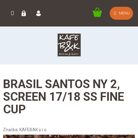
Přejít
na
NÁKUPNÍ
MENU
obsah
KOŠÍK
BRASIL SANTOS NY 2,
SCREEN 17/18 SS FINE
CUP
Značka:
KAFEBAK s.r.o.