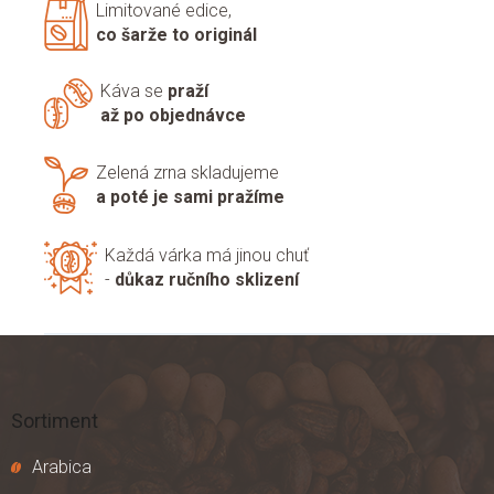
Limitované edice,
co šarže to originál
Káva se
praží
až po objednávce
Zelená zrna skladujeme
a poté je sami pražíme
Každá várka má jinou chuť
-
důkaz ručního sklizení
Z
á
p
a
Sortiment
t
í
Arabica